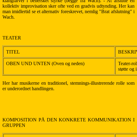
klangfarver i behersket styrke (begge fra Wach). - At afslutte en
kollektiv improvisation sker ofte ved en gradvis udtynding. Her kan
man imidlertid se et alternativ foreskrevet, nemlig "Brat afslutning" i
Wach.
TEATER
TITEL
BESKRI
OBEN UND UNTEN (Oven og neden)
Teater-ro
støtte og i
Her har musikerne en traditionel, stemnings-illustrerende rolle som
er underordnet handlingen.
KOMPOSITION PÅ DEN KONKRETE KOMMUNIKATION I
GRUPPEN