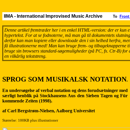
IIMA - International Improvised Music Archive
To
Front
Denne artikel fremtræder her i en enkel HTML-version: der er kun
hypertekst. For at se fodnoterne, må man gå til dokumentets slutnin
derfor kan man kopiere eller downloade den i sin helhed herfra, m
få illustrationerne med! Man kan bruge frem- og tilbageknapperne t
bruge sin browsers standard-søgemuligheder (på PC, fx. Ctr-B) for a
en vilkårlig tekststreng.
SPROG SOM MUSIKALSK NOTATION
.
En undersøgelse af verbal notation og dens forudsætninger med
særligt henblik på Stockhausens Aus den Sieben Tagen og Für
kommende Zeiten (1998)
.
af Carl Bergstrøm-Nielsen, Aalborg Universitet
Størrelse: 100KB plus illustrationer