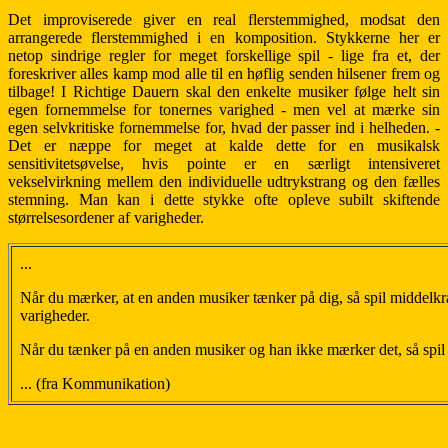
Det improviserede giver en real flerstemmighed, modsat den
arrangerede flerstemmighed i en komposition. Stykkerne her er
netop sindrige regler for meget forskellige spil - lige fra et, der
foreskriver alles kamp mod alle til en høflig senden hilsener frem og
tilbage! I Richtige Dauern skal den enkelte musiker følge helt sin
egen fornemmelse for tonernes varighed - men vel at mærke sin
egen selvkritiske fornemmelse for, hvad der passer ind i helheden. -
Det er næppe for meget at kalde dette for en musikalsk
sensitivitetsøvelse, hvis pointe er en særligt intensiveret
vekselvirkning mellem den individuelle udtrykstrang og den fælles
stemning. Man kan i dette stykke ofte opleve subilt skiftende
størrelsesordener af varigheder.
...
Når du mærker, at en anden musiker tænker på dig, så spil middelk
varigheder.
Når du tænker på en anden musiker og han ikke mærker det, så spil 
... (fra Kommunikation)