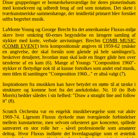
Disse grupperinger er bemærkelsesværdige for deres pionerindsats
med konsekvent og udbredt brug af ord som notation. Det skete i
tværkunstneriske sammenhænge, der imidlertid primært blev forstået
udfra begrebet musik.
LaMonte Young og George Brecht fra det amerikanske Fluxus-miljø
skrev hver omkring 60-ernes begyndelse en længere samling af
stykker med korte, verbale anvisninger. Brechts
COMB MUSIC
(COMB EVENT)
hvis kompositionsår angives til 1959-62 (måske
en angivelse, der skal forstås som gående på hele samlingen!),
beskriver detaljeret, hvordan man skal lade en finger glide hen over
tænderne af en kam (6). Mange af Youngs "Composition 1960"-
stykker er flertydige nok til at kunne fortolkes som andet end musik,
men titlen til samlingen "Composition 1960..." er altså valgt (7).
Inspirationen fra musikken kan have betydet en støtte til at tænke i
strukturer og komme bort fra det anekdotiske. Nr. 10 (to Bob
Morris) hedder således i sin helhed: "Draw a straight line and follow
it" (8).
Scratch Orchestra var en engelsk musikbevægelse som var aktiv
1969-74. Ligesom Fluxus dyrkede man tværgående forbindelser
mellem kunstarterne, men selvom orkesteret gav koncerter, spillede
samværet en stor rolle her - såvel professionelle som amatører
deltog. Hvor Fluxus indførte det hverdagsagtige som et æstetisk