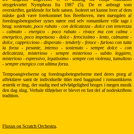
strygekvartet Nympheas fra 1987 (5). De er anbragt som
overskrifter, gældende for hele satsen. Isoleret set kunne hver af dem
måske godt være forekommet hos Beethoven, men mængden af
foredragsbetegnelser synes større end selv romantikere ville tage i
brug:
sostenuto, poco rubato - con delicatezza - dolce con tenerezza
- calmato - energico - poco rubato - vivace ma con calma -
energetico, poco impetuoso - dolce - ferocissimo - lento, calmante -
dolce, cappriccioso - disperato - tenderly - feroce - furioso con tutta
la forza - pesante, intenso - sostenuto - sempre dolce - con
delicatezza, misterioso - sempre misterioso - subito leggiero,
misterioso - espressivo, legatissimo - sempre con violenza, tumultoso
- sempre energico con ultima forza
.
Tempoangivelserne og foredragsbetegnelserne med deres præg af
affektlære samt de individuelle titler med baggrund i romantikkens
æstetik er ting, der stadig med selvfølgelighed bruges i megen musik
den dag idag. Verbale tilføjelser er blevet en fast del af nodeskriftens
tradition.
Fluxus og Scratch Orchestra
.