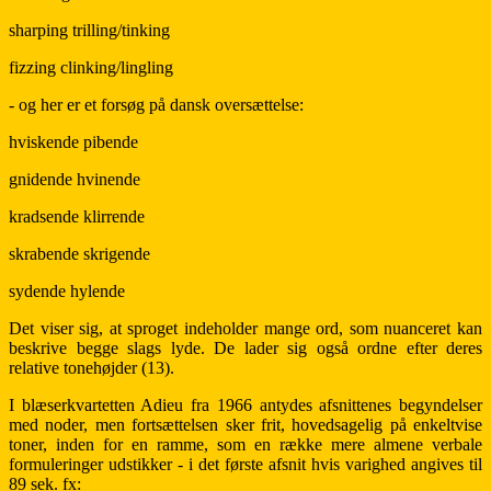
sharping trilling/tinking
fizzing clinking/lingling
- og her er et forsøg på dansk oversættelse:
hviskende pibende
gnidende hvinende
kradsende klirrende
skrabende skrigende
sydende hylende
Det viser sig, at sproget indeholder mange ord, som nuanceret kan
beskrive begge slags lyde. De lader sig også ordne efter deres
relative tonehøjder (13).
I blæserkvartetten Adieu fra 1966 antydes afsnittenes begyndelser
med noder, men fortsættelsen sker frit, hovedsagelig på enkeltvise
toner, inden for en ramme, som en række mere almene verbale
formuleringer udstikker - i det første afsnit hvis varighed angives til
89 sek. fx: