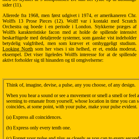
sider (11).
Allerede fra 1968, men først udgivet i 1974, er amerikaneren Chr.
Wolffs 13 Prose Pieces (12). Wolff var i kontakt med Scratch
Orchestra og boede i en periode i London. Stykkerne præges af
Wolffs karakteristiske facon med at holde de spillende intensivt
beskæftigede med detaljerede systemer, som ganske vist indeholder
betydelig valgfrihed, men som kræver et omhyggeligt studium.
Looking North
som her vises i sin helhed, er et, endda moderat,
eksempel. Det viser ligeledes Wolffs interesse for at de spillende
aktivt forholder sig til hinanden og til omgivelserne:
Think of, imagine, devise, a pulse, any you choose, of any design.
When you hear a sound or see a movement or smell a smell or feel a
seeming to emanate from yourself, whose location in time you can s
coincides, at some point, with your pulse, make your pulse evident.
(a) Express all coincidences.
(b) Express only every tenth one.
(c) Forget your pulse and play as closely as you can to every second,