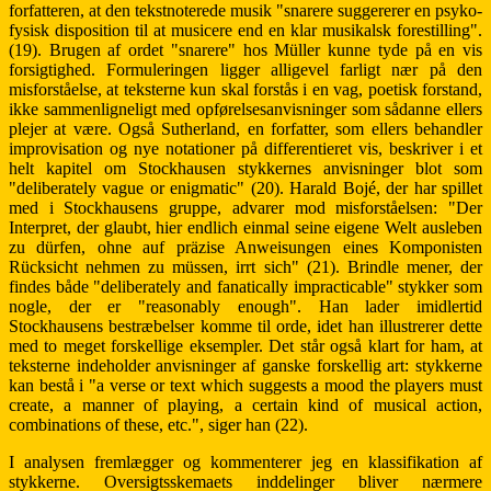
forfatteren, at den tekstnoterede musik "snarere suggererer en psyko-
fysisk disposition til at musicere end en klar musikalsk forestilling".
(19). Brugen af ordet "snarere" hos Müller kunne tyde på en vis
forsigtighed. Formuleringen ligger alligevel farligt nær på den
misforståelse, at teksterne kun skal forstås i en vag, poetisk forstand,
ikke sammenligneligt med opførelsesanvisninger som sådanne ellers
plejer at være. Også Sutherland, en forfatter, som ellers behandler
improvisation og nye notationer på differentieret vis, beskriver i et
helt kapitel om Stockhausen stykkernes anvisninger blot som
"deliberately vague or enigmatic" (20). Harald Bojé, der har spillet
med i Stockhausens gruppe, advarer mod misforståelsen: "Der
Interpret, der glaubt, hier endlich einmal seine eigene Welt ausleben
zu dürfen, ohne auf präzise Anweisungen eines Komponisten
Rücksicht nehmen zu müssen, irrt sich" (21). Brindle mener, der
findes både "deliberately and fanatically impracticable" stykker som
nogle, der er "reasonably enough". Han lader imidlertid
Stockhausens bestræbelser komme til orde, idet han illustrerer dette
med to meget forskellige eksempler. Det står også klart for ham, at
teksterne indeholder anvisninger af ganske forskellig art: stykkerne
kan bestå i "a verse or text which suggests a mood the players must
create, a manner of playing, a certain kind of musical action,
combinations of these, etc.", siger han (22).
I analysen fremlægger og kommenterer jeg en klassifikation af
stykkerne. Oversigtsskemaets inddelinger bliver nærmere