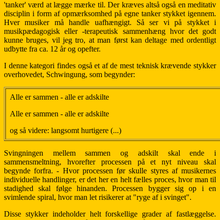
'tanker' værd at lægge mærke til. Der kræves altså også en meditativ
disciplin i form af opmærksomhed på egne tanker stykket igennem.
Hver musiker må handle uafhængigt. Så ser vi på stykket i
musikpædagogisk eller -terapeutisk sammenhæng hvor det godt
kunne bruges, vil jeg tro, at man først kan deltage med ordentligt
udbytte fra ca. 12 år og opefter.
I denne kategori findes også et af de mest teknisk krævende stykker
overhovedet, Schwingung, som begynder:
Alle er sammen - alle er adskilte
Alle er sammen - alle er adskilte
og så videre: langsomt hurtigere (...)
Svingningen mellem sammen og adskilt skal ende i
sammensmeltning, hvorefter processen på et nyt niveau skal
begynde forfra. - Hvor processen før skulle styres af musikernes
individuelle handlinger, er det her en helt fælles proces, hvor man til
stadighed skal følge hinanden. Processen bygger sig op i en
svimlende spiral, hvor man let risikerer at "ryge af i svinget".
Disse stykker indeholder helt forskellige grader af fastlæggelse.