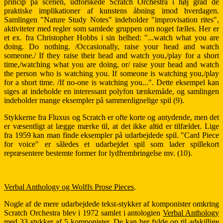
princip på scenen, udforskede Scratch Orchestra i høj grad de
praktiske implikationer af kunstens åbning imod hverdagen.
Samlingen "Nature Study Notes" indeholder "improvisation rites",
aktiviteter med regler som samlede gruppen om noget fælles. Her er
et ex. fra Christopher Hobbs i sin helhed: "...watch what you are
doing. Do nothing. /Occasionally, raise your head and watch
someone./ If they raise their head and watch you,/play for a short
time,/watching what you are doing, or/ raise your head and watch
the person who is watching you. If someone is watching you,/play
for a short time. /If no-one is watching you...". Dette eksempel kan
siges at indeholde en interessant polyfon tænkemåde, og samlingen
indeholder mange eksempler på sammenlignelige spil (9).
Stykkerne fra Fluxus og Scratch er ofte korte og antydende, men det
er væsentligt at lægge mærke til, at det ikke altid er tilfældet. Lige
fra 1959 kan man finde eksempler på udarbejdede spil. "Card Piece
for voice" er således et udarbejdet spil som lader spillekort
repræsentere bestemte former for lydfrembringelse mv. (10).
Verbal Anthology og Wolffs Prose Pieces
.
Nogle af de mere udarbejdede tekst-stykker af komponister omkring
Scratch Orchestra blev i 1972 samlet i antologien
Verbal Anthology
med 33 stykker af 5 komponister. De kan her fylde op til adskillige