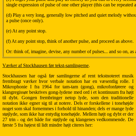
single expression of pulse of one other player (this can be repeated a
(d) Play a very long, generally low pitched and quiet melody without
a pulse (once only).
(e) At any point stop.
(f) At any point stop, think of another pulse, and proceed as above.
Or: think of, imagine, devise, any number of pulses... and so on, as
Værker af Stockhausen før tekst-samlingerne
.
Stockhausen har også før samlingerne af rent tekstnoteret musik
frembragt værker hvor verbale notation har en væsentlig rolle. I
Mikrophonie I fra 1964 for tam-tam (gong), mikrofonførere og
klangregissør beskrives gong-lydene med ord i et kontinuum fra højt
til dybt. Gongen frembringer netop lyde, som den traditionelle
notation ikke egner sig til at notere. Dels er forskellene i tonehøjde
noget som skal fornemmes i forhold til hinanden; dels er mange lyde
støjlyde, som ikke har entydig tonehøjde. Mellem højt og dybt er der
27 trin - og det både for støjlyde og klangenes vedkommende. De
første 5 fra højest til lidt mindre højt citeres her: