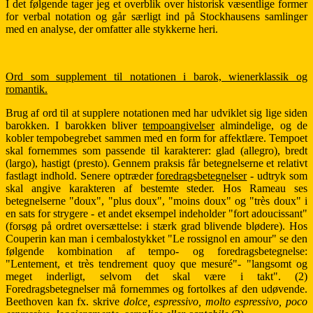
I det følgende tager jeg et overblik over historisk væsentlige former
for verbal notation og går særligt ind på Stockhausens samlinger
med en analyse, der omfatter alle stykkerne heri.
Ord som supplement til notationen i barok, wienerklassik og
romantik.
Brug af ord til at supplere notationen med har udviklet sig lige siden
barokken. I barokken bliver
tempoangivelser
almindelige, og de
kobler tempobegrebet sammen med en form for affektlære. Tempoet
skal fornemmes som passende til karakterer: glad (allegro), bredt
(largo), hastigt (presto). Gennem praksis får betegnelserne et relativt
fastlagt indhold. Senere optræder
foredragsbetegnelser
- udtryk som
skal angive karakteren af bestemte steder. Hos Rameau ses
betegnelserne "doux", "plus doux", "moins doux" og "très doux" i
en sats for strygere - et andet eksempel indeholder "fort adoucissant"
(forsøg på ordret oversættelse: i stærk grad blivende blødere). Hos
Couperin kan man i cembalostykket "Le rossignol en amour" se den
følgende kombination af tempo- og foredragsbetegnelse:
"Lentement, et très tendrement quoy que mesuré"- "langsomt og
meget inderligt, selvom det skal være i takt". (2)
Foredragsbetegnelser må fornemmes og fortolkes af den udøvende.
Beethoven kan fx. skrive
dolce, espressivo, molto espressivo, poco