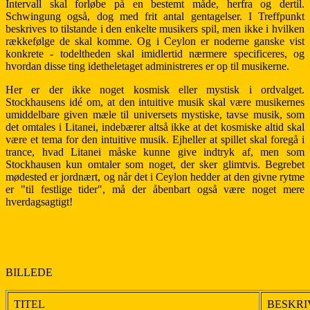
Intervall skal forløbe på en bestemt måde, herfra og dertil.
Schwingung også, dog med frit antal gentagelser. I Treffpunkt
beskrives to tilstande i den enkelte musikers spil, men ikke i hvilken
rækkefølge de skal komme. Og i Ceylon er noderne ganske vist
konkrete - todeltheden skal imidlertid nærmere specificeres, og
hvordan disse ting idetheletaget administreres er op til musikerne.
Her er der ikke noget kosmisk eller mystisk i ordvalget.
Stockhausens idé om, at den intuitive musik skal være musikernes
umiddelbare given mæle til universets mystiske, tavse musik, som
det omtales i Litanei, indebærer altså ikke at det kosmiske altid skal
være et tema for den intuitive musik. Ejheller at spillet skal foregå i
trance, hvad Litanei måske kunne give indtryk af, men som
Stockhausen kun omtaler som noget, der sker glimtvis. Begrebet
mødested er jordnært, og når det i Ceylon hedder at den givne rytme
er "til festlige tider", må der åbenbart også være noget mere
hverdagsagtigt!
BILLEDE
TITEL
BESKRI