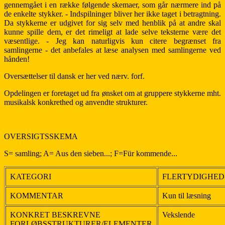
gennemgået i en række følgende skemaer, som går nærmere ind på
de enkelte stykker. - Indspilninger bliver her ikke taget i betragtning.
Da stykkerne er udgivet for sig selv med henblik på at andre skal
kunne spille dem, er det rimeligt at lade selve teksterne være det
væsentlige. - Jeg kan naturligvis kun citere begrænset fra
samlingerne - det anbefales at læse analysen med samlingerne ved
hånden!
Oversættelser til dansk er her ved nærv. forf.
Opdelingen er foretaget ud fra ønsket om at gruppere stykkerne mht.
musikalsk konkrethed og anvendte strukturer.
OVERSIGTSSKEMA
S= samling; A= Aus den sieben...; F=Für kommende...
KATEGORI
FLERTYDIGHED
KOMMENTAR
Kun til læsning
KONKRET BESKREVNE
Vekslende
FORLØBSSTRUKTURER/ELEMENTER