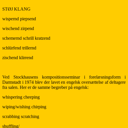
STØJ KLANG
wispernd piepsend
wischend zirpend
schemernd schrill kratzend
schlürfend trillernd
zischend klirrend
Ved Stockhausens kompositionsseminar i forelæsningsform i
Darmstadt i 1974 blev der lavet en engelsk oversættelse af deltagere
fra salen. Her er de samme begreber på engelsk:
whispering cheeping
wiping/wishing chirping
scrabbing scratching
shuffling/