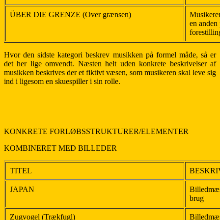
ÜBER DIE GRENZE (Over grænsen)
Musikeren 
en anden 
forestill
Hvor den sidste kategori beskrev musikken på formel måde, så er
det her lige omvendt. Næsten helt uden konkrete beskrivelser af
musikken beskrives der et fiktivt væsen, som musikeren skal leve sig
ind i ligesom en skuespiller i sin rolle.
KONKRETE FORLØBSSTRUKTURER/ELEMENTER
KOMBINERET MED BILLEDER
TITEL
BESKRI
JAPAN
Billedmæs
brug
Zugvogel (Trækfugl)
Billedmæs