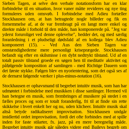
Sieben Tagen, at selve den verbale notationsform har en klar
forbindelse til en situation, hvor vaner måtte revideres og nye ting
formuleres uden omsvøb. I forbindelse med Adieu fortæller
Stockhausen om, at han betragtede nogle billeder og fik en
fornemmelse af, at de var frembragt på en langt mere enkel og
direkte måde i forhold til den måde, han komponerede på. "Jeg var
yderst foruroliget ved denne oplevelse", hedder det, og med særlig
foranledning i et pludseligt dødsfald af en kollega blev Adieu
komponeret (15). - Ved Aus den Sieben Tagen var
omstændighederne mere personligt kriseprægede. Stockhausen
befandt sig efter en skilsmisse i en dybt nedtrykt tilstand. Ud af en
totalt passiv tilstand groede en søgen hen til meditativ aktivitet og
påfølgende komposition af samlingen - med Richtige Dauern som
det første stykke. Følgen blev en nyorientering, som det også ses af
de dernæst følgende værker i plus-minus-notation (16).
Stockhausen er ophavsmand til begrebet intuitiv musik, som han har
udmøntet i forbindelse med musikken i disse samlinger. Hermed vil
han betegne en musik, som frembringes af musikere på stedet i en
fælles proces og som er totalt foranderlig, fri til at finde sin rette
skikkelse i hvert enkelt her og nu, uden klicheer. Intuitiv musik skal
altså betyde radikaliseret improvisation. Stockhausen undgår
imidlertid ordet improvisation, fordi det ofte forbindes med at spille
inden for faste stilarter, fx. jazz, på en mere beregnelig måde.
Begrebet intuitiv musik går således videre end Baileys begreb om