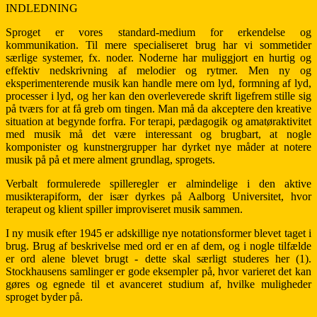
INDLEDNING
Sproget er vores standard-medium for erkendelse og
kommunikation. Til mere specialiseret brug har vi sommetider
særlige systemer, fx. noder. Noderne har muliggjort en hurtig og
effektiv nedskrivning af melodier og rytmer. Men ny og
eksperimenterende musik kan handle mere om lyd, formning af lyd,
processer i lyd, og her kan den overleverede skrift ligefrem stille sig
på tværs for at få greb om tingen. Man må da akceptere den kreative
situation at begynde forfra. For terapi, pædagogik og amatøraktivitet
med musik må det være interessant og brugbart, at nogle
komponister og kunstnergrupper har dyrket nye måder at notere
musik på på et mere alment grundlag, sprogets.
Verbalt formulerede spilleregler er almindelige i den aktive
musikterapiform, der især dyrkes på Aalborg Universitet, hvor
terapeut og klient spiller improviseret musik sammen.
I ny musik efter 1945 er adskillige nye notationsformer blevet taget i
brug. Brug af beskrivelse med ord er en af dem, og i nogle tilfælde
er ord alene blevet brugt - dette skal særligt studeres her (1).
Stockhausens samlinger er gode eksempler på, hvor varieret det kan
gøres og egnede til et avanceret studium af, hvilke muligheder
sproget byder på.