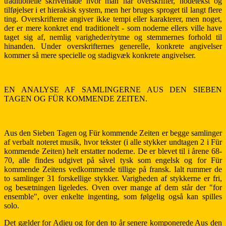
traditionelle skrivemåde hvor man har overskrifter, nodetekst og
tilføjelser i et hierakisk system, men her bruges sproget til langt flere
ting. Overskrifterne angiver ikke tempi eller karakterer, men noget,
der er mere konkret end traditionelt - som noderne ellers ville have
taget sig af, nemlig varigheder/rytme og stemmernes forhold til
hinanden. Under overskrifternes generelle, konkrete angivelser
kommer så mere specielle og stadigvæk konkrete angivelser.
EN ANALYSE AF SAMLINGERNE AUS DEN SIEBEN
TAGEN OG FÜR KOMMENDE ZEITEN.
Aus den Sieben Tagen og Für kommende Zeiten er begge samlinger
af verbalt noteret musik, hvor tekster (i alle stykker undtagen 2 i Für
kommende Zeiten) helt erstatter noderne. De er blevet til i årene 68-
70, alle findes udgivet på såvel tysk som engelsk og for Für
kommende Zeitens vedkommende tillige på fransk. Ialt rummer de
to samlinger 31 forskellige stykker. Varigheden af stykkerne er fri,
og besætningen ligeledes. Oven over mange af dem står der "for
ensemble", over enkelte ingenting, som følgelig også kan spilles
solo.
Det gælder for Adieu og for den to år senere komponerede Aus den