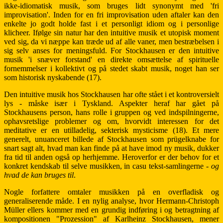
ikke-idiomatisk musik, som bruges lidt synonymt med 'fri
improvisation'. Inden for en fri improvisation uden aftaler kan den
enkelte jo godt holde fast i et personligt idiom og i personlige
klicheer. Ifølge sin natur har den intuitive musik et utopisk moment
ved sig, da vi næppe kan træde ud af alle vaner, men bestræbelsen i
sig selv anses for meningsfuld. For Stockhausen er den intuitive
musik 'i snæver forstand' en direkte omsættelse af spirituelle
fornemmelser i kollektivt og på stedet skabt musik, noget han ser
som historisk nyskabende (17).
Den intuitive musik hos Stockhausen har ofte stået i et kontroversielt
lys - måske især i Tyskland. Aspekter heraf har gået på
Stockhausens person, hans rolle i gruppen og ved indspilningerne,
ophavsretslige problemer og om, hvorvidt interessen for det
meditative er en utilladelig, sekterisk mysticisme (18). Et mere
generelt, unuanceret billede af Stockhausen som prügelknabe for
snart sagt alt, hvad man kan finde på at have imod ny musik, dukker
fra tid til anden også op herhjemme. Heroverfor er der behov for et
konkret kendskab til selve musikken, in casu tekst-samlingerne -
og
hvad de kan bruges til
.
Nogle forfattere omtaler musikken på en overfladisk og
generaliserende måde. I en nylig analyse, hvor Hermann-Christoph
Müller ellers kommer med en grundig indføring i og betragtning af
kompositionen "Prozession" af Karlheinz Stockhausen, mener