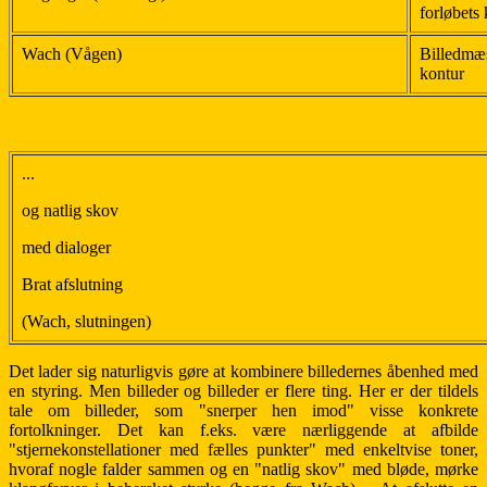
forløbets
Wach (Vågen)
Billedmæs
kontur
...
og natlig skov
med dialoger
Brat afslutning
(Wach, slutningen)
Det lader sig naturligvis gøre at kombinere billedernes åbenhed med
en styring. Men billeder og billeder er flere ting. Her er der tildels
tale om billeder, som "snerper hen imod" visse konkrete
fortolkninger. Det kan f.eks. være nærliggende at afbilde
"stjernekonstellationer med fælles punkter" med enkeltvise toner,
hvoraf nogle falder sammen og en "natlig skov" med bløde, mørke